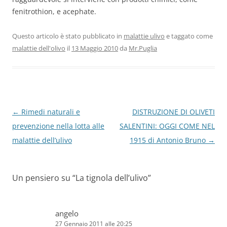
fenitrothion, e acephate.
Questo articolo è stato pubblicato in
malattie ulivo
e taggato come
malattie dell'olivo
il
13 Maggio 2010
da
Mr.Puglia
Navigazione
←
Rimedi naturali e
DISTRUZIONE DI OLIVETI
articolo
prevenzione nella lotta alle
SALENTINI: OGGI COME NEL
malattie dell’ulivo
1915 di Antonio Bruno
→
Un pensiero su “
La tignola dell’ulivo
”
angelo
27 Gennaio 2011 alle 20:25