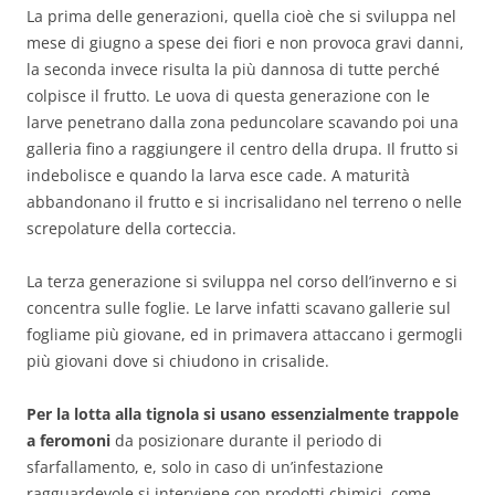
La prima delle generazioni, quella cioè che si sviluppa nel
mese di giugno a spese dei fiori e non provoca gravi danni,
la seconda invece risulta la più dannosa di tutte perché
colpisce il frutto. Le uova di questa generazione con le
larve penetrano dalla zona peduncolare scavando poi una
galleria fino a raggiungere il centro della drupa. Il frutto si
indebolisce e quando la larva esce cade. A maturità
abbandonano il frutto e si incrisalidano nel terreno o nelle
screpolature della corteccia.
La terza generazione si sviluppa nel corso dell’inverno e si
concentra sulle foglie. Le larve infatti scavano gallerie sul
fogliame più giovane, ed in primavera attaccano i germogli
più giovani dove si chiudono in crisalide.
Per la lotta alla tignola si usano essenzialmente trappole
a feromoni
da posizionare durante il periodo di
sfarfallamento, e, solo in caso di un’infestazione
ragguardevole si interviene con prodotti chimici, come