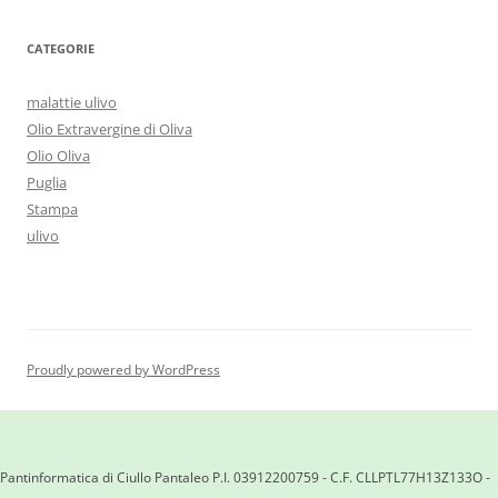
CATEGORIE
malattie ulivo
Olio Extravergine di Oliva
Olio Oliva
Puglia
Stampa
ulivo
Proudly powered by WordPress
Pantinformatica di Ciullo Pantaleo P.I. 03912200759 - C.F. CLLPTL77H13Z133O -