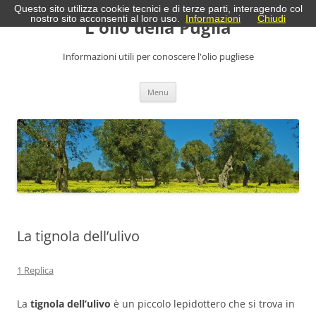
Vai
Questo sito utilizza cookie tecnici e di terze parti, interagendo col
al
nostro sito acconsenti al loro uso.
Informazioni
Chiudi
L'olio della Puglia
contenuto
Informazioni utili per conoscere l'olio pugliese
Menu
La tignola dell’ulivo
1 Replica
La
tignola dell’ulivo
è un piccolo lepidottero che si trova in