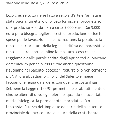
sarebbe venduto a 2,75 euro al chilo.
Ecco che, se tutto viene fatto a regola d’arte e l’annata è
stata buona, un ettaro di oliveto fornisce al proprietario
una produzione lorda pari a circa 9.000 euro. Dai 9.000
euro però bisogna togliere i costi di produzione e cioè le
spese per le lavorazioni, la concimazione, la potatura, la
raccolta e trinciatura della legna, la difesa dai parassiti, la
raccolta, il trasporto e infine la molitura. Cosa resta?
Leggiamolo dalle parole scritte dagli agricoltori di Martano
domenica 25 gennaio 2009 e che anche quest’anno
risuonano nel Salento leccese: “Produrre olio non conviene
più”. Allora abbattiamo gli olivi del Salento e magari
facciamone legna da ardere, con quel che costa il gas.
Sebbene la Legge n.144/51 permetta solo l’abbattimento di
cinque alberi di ulivo ogni biennio, quando sia accertata la
morte fisiologica, la permanente improduttività o
l’eccessiva fittezza dell’impianto da parte dell’Ispettorato
provinciale dell’agricoltura, alla luce della crisi che sta