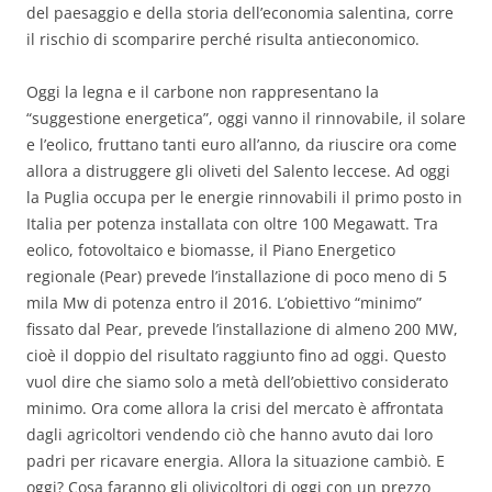
del paesaggio e della storia dell’economia salentina, corre
il rischio di scomparire perché risulta antieconomico.
Oggi la legna e il carbone non rappresentano la
“suggestione energetica”, oggi vanno il rinnovabile, il solare
e l’eolico, fruttano tanti euro all’anno, da riuscire ora come
allora a distruggere gli oliveti del Salento leccese. Ad oggi
la Puglia occupa per le energie rinnovabili il primo posto in
Italia per potenza installata con oltre 100 Megawatt. Tra
eolico, fotovoltaico e biomasse, il Piano Energetico
regionale (Pear) prevede l’installazione di poco meno di 5
mila Mw di potenza entro il 2016. L’obiettivo “minimo”
fissato dal Pear, prevede l’installazione di almeno 200 MW,
cioè il doppio del risultato raggiunto fino ad oggi. Questo
vuol dire che siamo solo a metà dell’obiettivo considerato
minimo. Ora come allora la crisi del mercato è affrontata
dagli agricoltori vendendo ciò che hanno avuto dai loro
padri per ricavare energia. Allora la situazione cambiò. E
oggi? Cosa faranno gli olivicoltori di oggi con un prezzo