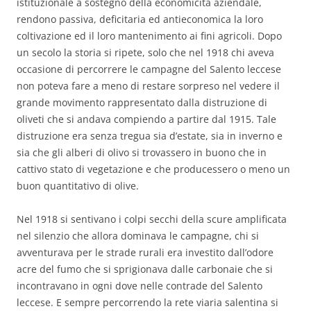
istituzionale a sostegno della economicità aziendale,
rendono passiva, deficitaria ed antieconomica la loro
coltivazione ed il loro mantenimento ai fini agricoli. Dopo
un secolo la storia si ripete, solo che nel 1918 chi aveva
occasione di percorrere le campagne del Salento leccese
non poteva fare a meno di restare sorpreso nel vedere il
grande movimento rappresentato dalla distruzione di
oliveti che si andava compiendo a partire dal 1915. Tale
distruzione era senza tregua sia d’estate, sia in inverno e
sia che gli alberi di olivo si trovassero in buono che in
cattivo stato di vegetazione e che producessero o meno un
buon quantitativo di olive.
Nel 1918 si sentivano i colpi secchi della scure amplificata
nel silenzio che allora dominava le campagne, chi si
avventurava per le strade rurali era investito dall’odore
acre del fumo che si sprigionava dalle carbonaie che si
incontravano in ogni dove nelle contrade del Salento
leccese. E sempre percorrendo la rete viaria salentina si