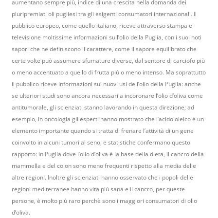
aumentano sempre più, indice di una crescita nella domanda dei
pluripremiati oli pugliesi tra gli esigenti consumatori internazionali. Il
pubblico europeo, come quello italiano, riceve attraverso stampa e
televisione moltissime informazioni sull’olio della Puglia, con i suoi noti
sapori che ne definiscono il carattere, come il sapore equilibrato che
certe volte può assumere sfumature diverse, dal sentore di carciofo più
o meno accentuato a quello di frutta più o meno intenso. Ma soprattutto
il pubblico riceve informazioni sui nuovi usi dell’olio della Puglia: anche
se ulteriori studi sono ancora necessari a incoronare l’olio d’oliva come
antitumorale, gli scienziati stanno lavorando in questa direzione; ad
esempio, in oncologia gli esperti hanno mostrato che l’acido oleico è un
elemento importante quando si tratta di frenare l’attività di un gene
coinvolto in alcuni tumori al seno, e statistiche confermano questo
rapporto: in Puglia dove l’olio d’oliva è la base della dieta, il cancro della
mammella e del colon sono meno frequenti rispetto alla media delle
altre regioni. Inoltre gli scienziati hanno osservato che i popoli delle
regioni mediterranee hanno vita più sana e il cancro, per queste
persone, è molto più raro perchè sono i maggiori consumatori di olio
d’oliva.