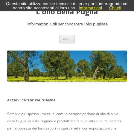
Vai
Questo sito utilizza cookie tecnici e di terze parti, interagendo col
al
nostro sito acconsenti al loro uso.
Informazioni
Chiudi
L'olio della Puglia
contenuto
Informazioni utili per conoscere l'olio pugliese
Menu
ARCHIVI CATEGORIA:
STAMPA
Sempre più spesso i mezzi di comunicazione parlano di olio di oliva
della Puglia: queste regione è produttrice di oli di alta qualità, celebri
per la purezza dei loro sapori in ogni varietà, con esportazioni che