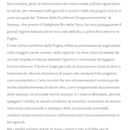
Non sempre, però, le informazioni dei mass media sull’olio riguardano
la salute; per esempio molti giornali e anche il web nel giugno scorso si
sono occupati del “Salone delle Eccellenze Enogastronomiche” di
Genova, che presso il Padiglione Blu della Fiera, ha reso protagoniste 4
grandi regioni italiane con le loro città dell’olio, e prima fra tutte era la
Puglia.
Il mite clima marittimo della Puglia, influisce positivamente sugli oliveti
nella maggior parte costieri, della regione. Le olive sono riscaldate da
un sole limpido e intenso durante il giorno e rinfrescate da leggere
brezze notturne. Il lento e lungo periodo di maturazione aiuta le olive a
trattenere le vibranti sfumature di sapori che rendono l’olio pugliese
così caratteristico. Certo la crisi che sta attraversando il settore porta
anche all’abbattimento di alcuni olivi, come ampiamente documentato
dalla stampa: ciò accadde anche durante la I Guerra Mondiale, perchè,
spiegano i media, le attuali condizioni di mercato, in assenza di nessun
intervento istituzionale a sostegno della economicità aziendale,
rendono antieconomica la loro coltivazione ed il loro mantenimento ai
fini agricoli.
Ma i media parlano anche di nuovi consorzi nati in Puglia per la