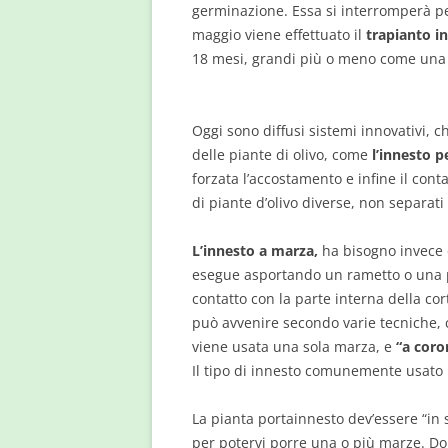
germinazione. Essa si interromperà pe
maggio viene effettuato il
trapianto in
18 mesi, grandi più o meno come una 
Oggi sono diffusi sistemi innovativi, c
delle piante di olivo, come
l’innesto 
forzata l’accostamento e infine il con
di piante d’olivo diverse, non separat
L’innesto a marza,
ha bisogno invece d
esegue asportando un rametto o una 
contatto con la parte interna della cor
può avvenire secondo varie tecniche,
viene usata una sola marza, e
“a coro
Il tipo di innesto comunemente usato p
La pianta portainnesto dev’essere “in s
per potervi porre una o più marze. Dop