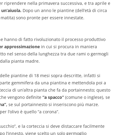
r riprendere nella primavera successiva, e tra aprile e
 un’aiuola.
Dopo un anno le piantine (dell’età di circa
matita) sono pronte per essere innestate.
he hanno di fatto rivoluzionato il processo produttivo
per approssimazione
in cui si procura in maniera
tatto nel senso della lunghezza tra due rami o germogli
i dalla pianta madre.
elle piantine di 18 mesi sopra descritte, infatti si
parte gemmifera da una piantina e mettendola poi a
teccia di un’altra pianta che fa da portainnesto; questo
 che vengono definite
“a spacco”
(comune o inglese), se
na”,
se sul portainnesto si inseriscono più marze.
er l’olivo è quello “a corona”.
ucchio”, e la corteccia si deve distaccare facilmente
o l’innesto, viene scelto un solo germoglio