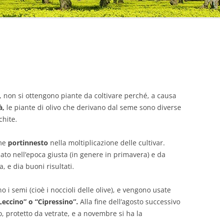
, non si ottengono piante da coltivare perché, a causa
à,
le piante di olivo che derivano dal seme sono diverse
chite.
ome
portinnesto
nella moltiplicazione delle cultivar.
tuato nell’epoca giusta (in genere in primavera) e da
, e dia buoni risultati.
no i semi (cioè i noccioli delle olive), e vengono usate
Leccino” o “Cipressino”.
Alla fine dell’agosto successivo
o, protetto da vetrate, e a novembre si ha la