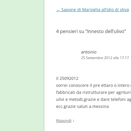
Navigazione
←
Sapone di Marsiglia all’olio di oliva
articolo
4 pensieri su “
Innesto dell’ulivo
”
antonio
25 Settembre 2012 alle 17:17
il 25092012
vorrei conoscere il pre ettaro o inter
fabbricati da ristrutturare per agrit
ulivi e metodi,grazie e dare telefoni 
ecc.grazie saluti a.messina
↓
Rispondi