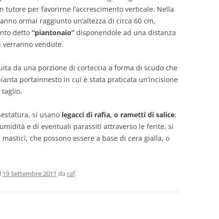
 tutore per favorirne l’accrescimento verticale. Nella
hanno ormai raggiunto un’altezza di circa 60 cm,
nto detto
“piantonaio”
disponendole ad una distanza
i verranno vendute.
tuita da una porzione di corteccia a forma di scudo che
pianta portainnesto in cui è stata praticata un’incisione
 taglio.
nnestatura, si usano
legacci di rafia, o rametti di salice
;
midità e di eventuali parassiti attraverso le ferite, si
 mastici, che possono essere a base di cera gialla, o
l
19 Settembre 2011
da
raf
.