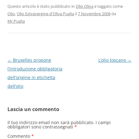
Questo articolo è stato pubblicato in
Olio Oliva
e taggato come
Olio
,
Olio Extravergine d'Oliva Puglia
il
7 Novembre 2008
da
Mr.Puglia
Navigazione
←
Bruxelles propone
L’olio toscano
→
articolo
l’introduzione obbligatoria
dell’origine in etichetta
dell’olio
Lascia un commento
Il tuo indirizzo email non sarà pubblicato.
I campi
obbligatori sono contrassegnati
*
Commento
*