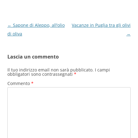
Navigazione
←
Sapone di Aleppo, all’olio
Vacanze in Puglia tra gli olivi
articolo
di oliva
→
Lascia un commento
Il tuo indirizzo email non sarà pubblicato.
I campi
obbligatori sono contrassegnati
*
Commento
*