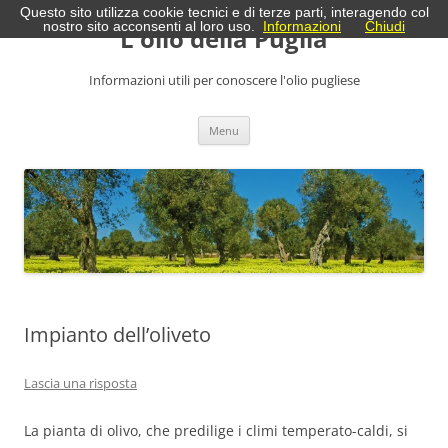
Vai
Questo sito utilizza cookie tecnici e di terze parti, interagendo col
al
nostro sito acconsenti al loro uso.
Informazioni
Chiudi
L'olio della Puglia
contenuto
Informazioni utili per conoscere l'olio pugliese
Menu
Impianto dell’oliveto
Lascia una risposta
La pianta di olivo, che predilige i climi temperato-caldi, si